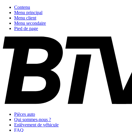
Contenu
Menu principal
Menu client
Menu secondaire
Pied de page
Pièces auto
Qui sommes-nous ?
Enlèvement de véhicule
FAQ