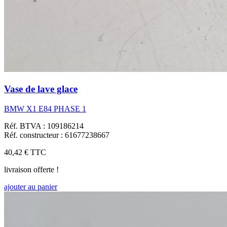
Vase de lave glace
BMW X1 E84 PHASE 1
Réf. BTVA : 109186214
Réf. constructeur : 61677238667
40,42 €
TTC
livraison offerte !
ajouter au panier