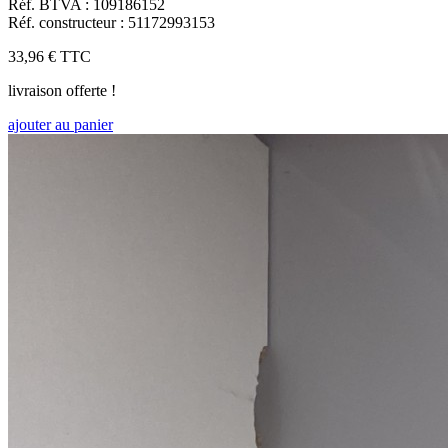
Réf. BTVA : 109186152
Réf. constructeur : 51172993153
33,96 €
TTC
livraison offerte !
ajouter au panier