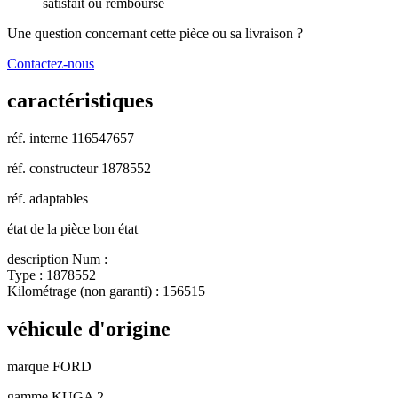
satisfait ou remboursé
Une question concernant cette pièce ou sa livraison ?
Contactez-nous
caractéristiques
réf. interne
116547657
réf. constructeur
1878552
réf. adaptables
état de la pièce
bon état
description
Num :
Type : 1878552
Kilométrage (non garanti) : 156515
véhicule d'origine
marque
FORD
gamme
KUGA 2