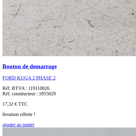
Bouton de demarrage
FORD KUGA 2 PHASE 2
Réf. BTVA : 119110826
Réf. constructeur : 1855029
17,32 €
TTC
livraison offerte !
ajouter au panier