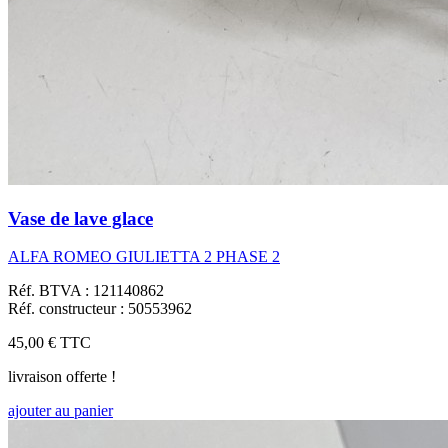
Vase de lave glace
ALFA ROMEO GIULIETTA 2 PHASE 2
Réf. BTVA : 121140862
Réf. constructeur : 50553962
45,00 €
TTC
livraison offerte !
ajouter au panier