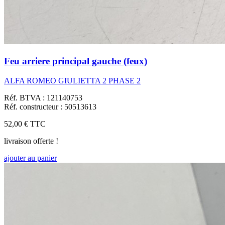
Feu arriere principal gauche (feux)
ALFA ROMEO GIULIETTA 2 PHASE 2
Réf. BTVA : 121140753
Réf. constructeur : 50513613
52,00 €
TTC
livraison offerte !
ajouter au panier