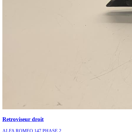
Retroviseur droit
ALFA ROMEO 147 PHASE 2