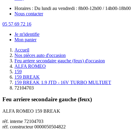
Horaires : Du lundi au vendredi : 8h00-12h00 / 14h00-18h00
Nous contacter
05 57 69 72 16
Je m'identifie
Mon panier
Accueil
Nos pièces auto d'occasion
Feu arriere secondaire gauche (feux) d'occasion
ALFA ROMEO
159
159 BREAK
159 BREAK 1.9 JTD - 16V TURBO MULTIJET
72104703
Feu arriere secondaire gauche (feux)
ALFA ROMEO 159 BREAK
réf. interne 72104703
réf. constructeur 0000050504822