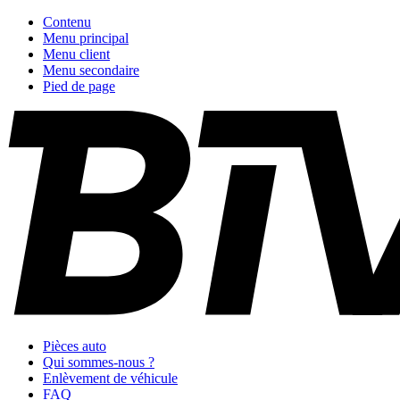
Contenu
Menu principal
Menu client
Menu secondaire
Pied de page
Pièces auto
Qui sommes-nous ?
Enlèvement de véhicule
FAQ