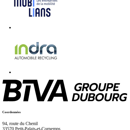
Coordonnées
94, route du Chenil
33570
Petit-Palais-et-Cornemps