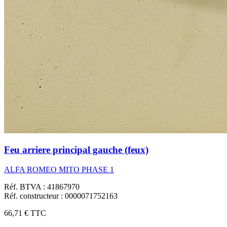
Feu arriere principal gauche (feux)
ALFA ROMEO MITO PHASE 1
Réf. BTVA : 41867970
Réf. constructeur : 0000071752163
66,71 €
TTC