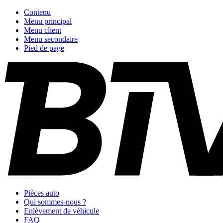
Contenu
Menu principal
Menu client
Menu secondaire
Pied de page
Pièces auto
Qui sommes-nous ?
Enlèvement de véhicule
FAQ