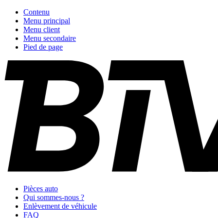
Contenu
Menu principal
Menu client
Menu secondaire
Pied de page
Pièces auto
Qui sommes-nous ?
Enlèvement de véhicule
FAQ