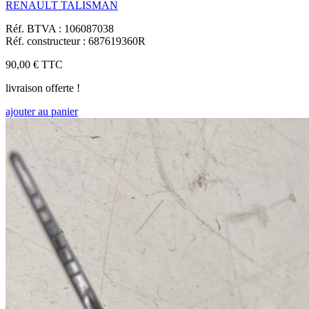
RENAULT TALISMAN
Réf. BTVA : 106087038
Réf. constructeur : 687619360R
90,00 €
TTC
livraison offerte !
ajouter au panier