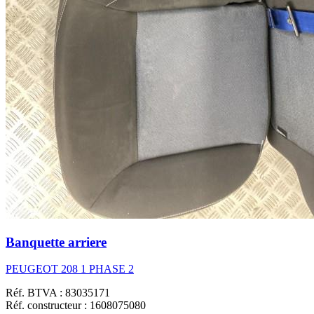
Banquette arriere
PEUGEOT 208 1 PHASE 2
Réf. BTVA : 83035171
Réf. constructeur : 1608075080