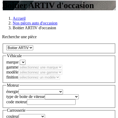
Boitier ARTIV d'occasion
Accueil
Nos pièces auto d'occasion
Boitier ARTIV d'occasion
Recherche une pièce
Véhicule
marque
gamme
modèle
finition
Moteur
énergie
type de boite de vitesse
code moteur
Carrosserie
couleur