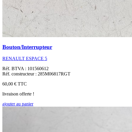
Bouton/Interrupteur
RENAULT ESPACE 5
Réf. BTVA : 101560612
Réf. constructeur : 285M06817RGT
60,00 €
TTC
livraison offerte !
ajouter au panier