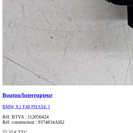
Bouton/Interrupteur
BMW X1 F48 PHASE 1
Réf. BTVA : 112056424
Réf. constructeur : 9374834AI02
72,37 €
TTC