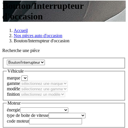
Bouton/Interrupteur
d'occasion
Accueil
Nos pièces auto d'occasion
Bouton/Interrupteur d'occasion
Recherche une pièce
Véhicule
marque
gamme
modèle
finition
Moteur
énergie
type de boite de vitesse
code moteur