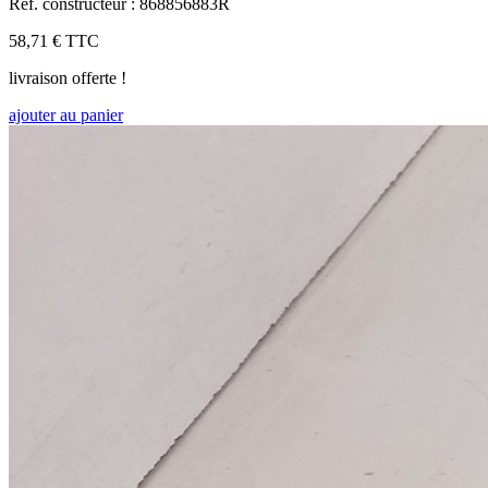
Réf. constructeur : 868856883R
58,71 €
TTC
livraison offerte !
ajouter au panier