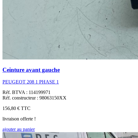
Ceinture avant gauche
PEUGEOT 208 1 PHASE 1
Réf. BTVA : 114199971
Réf. constructeur : 98063150XX
156,80 €
TTC
livraison offerte !
ajouter au panier