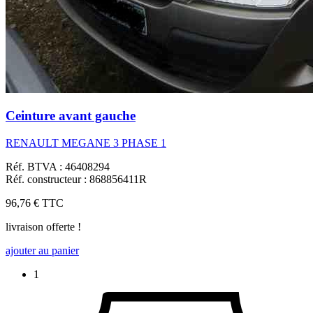
Ceinture avant gauche
RENAULT MEGANE 3 PHASE 1
Réf. BTVA : 46408294
Réf. constructeur : 868856411R
96,76 €
TTC
livraison offerte !
ajouter au panier
1