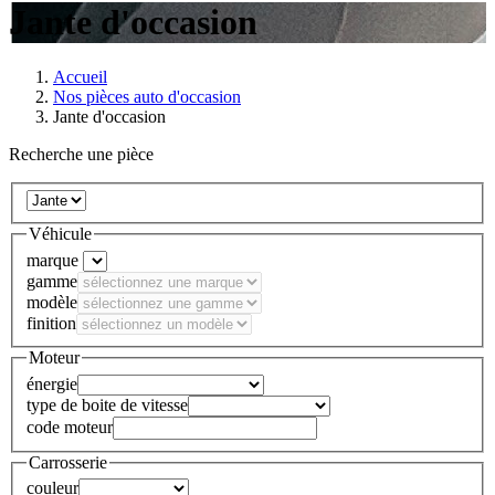
Jante d'occasion
Accueil
Nos pièces auto d'occasion
Jante d'occasion
Recherche une pièce
Véhicule
marque
gamme
modèle
finition
Moteur
énergie
type de boite de vitesse
code moteur
Carrosserie
couleur