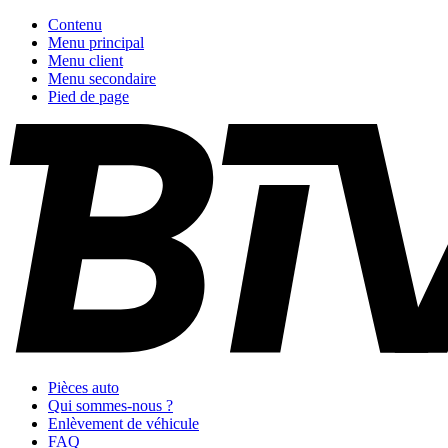
Contenu
Menu principal
Menu client
Menu secondaire
Pied de page
Pièces auto
Qui sommes-nous ?
Enlèvement de véhicule
FAQ