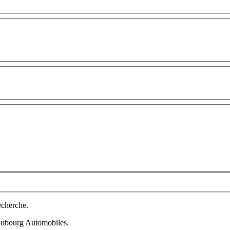
echerche.
 Dubourg Automobiles.