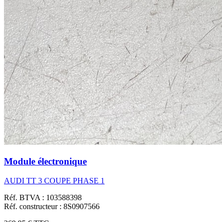
Module électronique
AUDI TT 3 COUPE PHASE 1
Réf. BTVA : 103588398
Réf. constructeur : 8S0907566