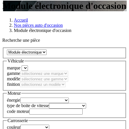
Module électronique d'occasion
Accueil
Nos pièces auto d'occasion
Module électronique d'occasion
Recherche une pièce
Véhicule
marque
gamme
modèle
finition
Moteur
énergie
type de boite de vitesse
code moteur
Carrosserie
couleur