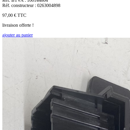
Réf. BTVA : 100144804
Réf. constructeur : 0263004898
97,00 €
TTC
livraison offerte !
ajouter au panier