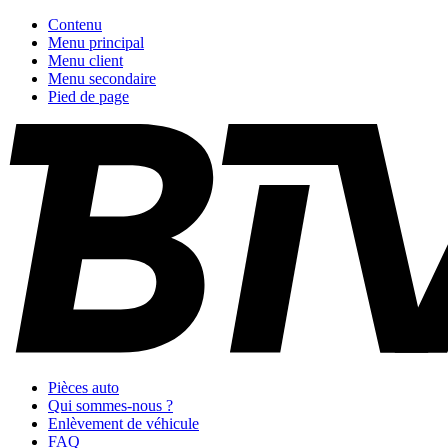
Contenu
Menu principal
Menu client
Menu secondaire
Pied de page
Pièces auto
Qui sommes-nous ?
Enlèvement de véhicule
FAQ