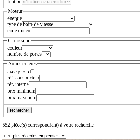
finition
Moteur
énergie
type de boite de vitesse
code moteur
Carrosserie
couleur
nombre de portes
Autres critères
avec photo
réf. constructeur
réf. interne
prix minimum
prix maximum
rechercher
552 pièce(s) correspond(ent) à votre recherche
trier