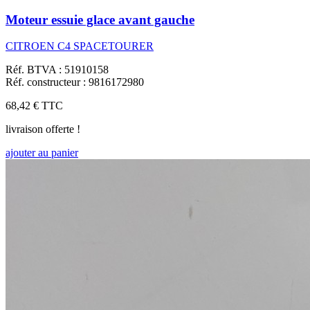
Moteur essuie glace avant gauche
CITROEN C4 SPACETOURER
Réf. BTVA : 51910158
Réf. constructeur : 9816172980
68,42 €
TTC
livraison offerte !
ajouter au panier