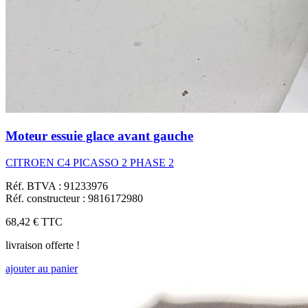
Moteur essuie glace avant gauche
CITROEN C4 PICASSO 2 PHASE 2
Réf. BTVA : 91233976
Réf. constructeur : 9816172980
68,42 €
TTC
livraison offerte !
ajouter au panier