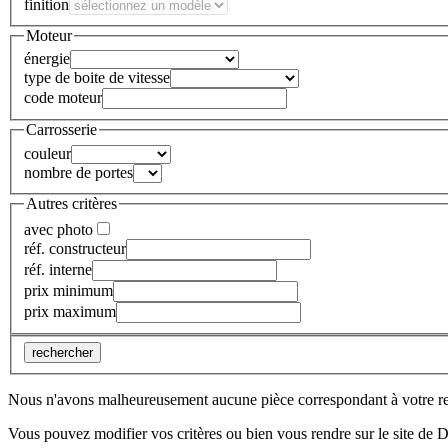
finition
Moteur
énergie
type de boite de vitesse
code moteur
Carrosserie
couleur
nombre de portes
Autres critères
avec photo
réf. constructeur
réf. interne
prix minimum
prix maximum
rechercher
Nous n'avons malheureusement aucune pièce correspondant à votre r
Vous pouvez modifier vos critères ou bien vous rendre sur le site de