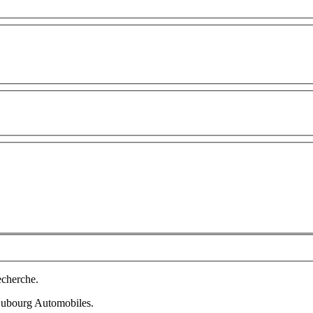
echerche.
 Dubourg Automobiles.