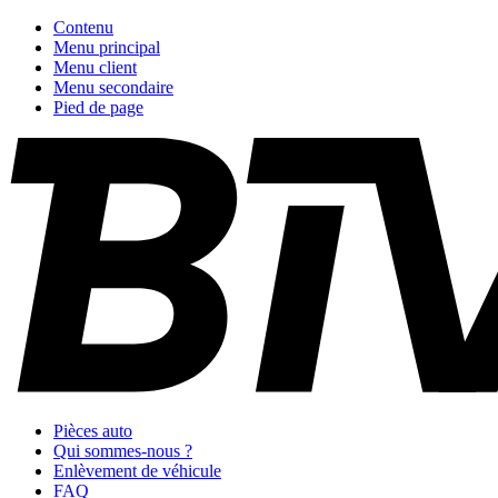
Contenu
Menu principal
Menu client
Menu secondaire
Pied de page
Pièces auto
Qui sommes-nous ?
Enlèvement de véhicule
FAQ