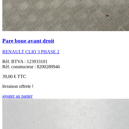
Pare boue avant droit
RENAULT CLIO 3 PHASE 2
Réf. BTVA : 123933101
Réf. constructeur : 8200289946
39,00 €
TTC
livraison offerte !
ajouter au panier