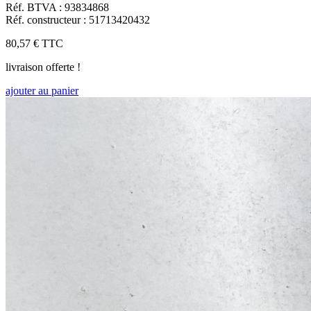
Réf. BTVA : 93834868
Réf. constructeur : 51713420432
80,57 €
TTC
livraison offerte !
ajouter au panier