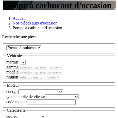
Pompe à carburant d'occasion
Accueil
Nos pièces auto d'occasion
Pompe à carburant d'occasion
Recherche une pièce
Véhicule
marque
gamme
modèle
finition
Moteur
énergie
type de boite de vitesse
code moteur
Carrosserie
couleur