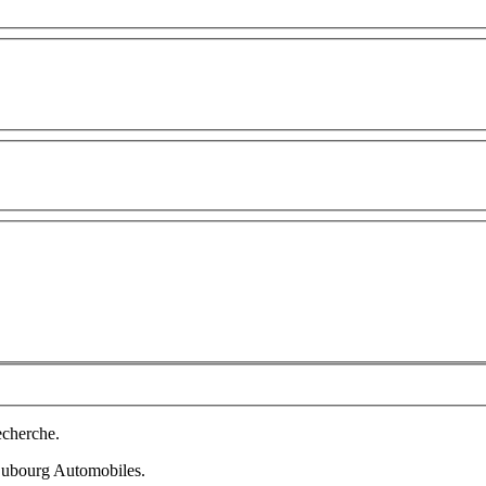
echerche.
 Dubourg Automobiles.