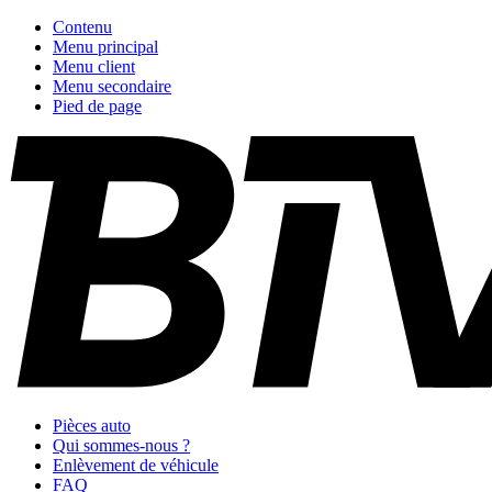
Contenu
Menu principal
Menu client
Menu secondaire
Pied de page
Pièces auto
Qui sommes-nous ?
Enlèvement de véhicule
FAQ