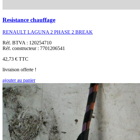
Resistance chauffage
RENAULT LAGUNA 2 PHASE 2 BREAK
Réf. BTVA : 120254710
Réf. constructeur : 7701206541
42,73 €
TTC
livraison offerte !
ajouter au panier