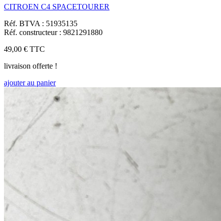
CITROEN C4 SPACETOURER
Réf. BTVA : 51935135
Réf. constructeur : 9821291880
49,00 €
TTC
livraison offerte !
ajouter au panier