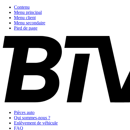
Contenu
Menu principal
Menu client
Menu secondaire
Pied de page
Pièces auto
Qui sommes-nous ?
Enlèvement de véhicule
FAQ