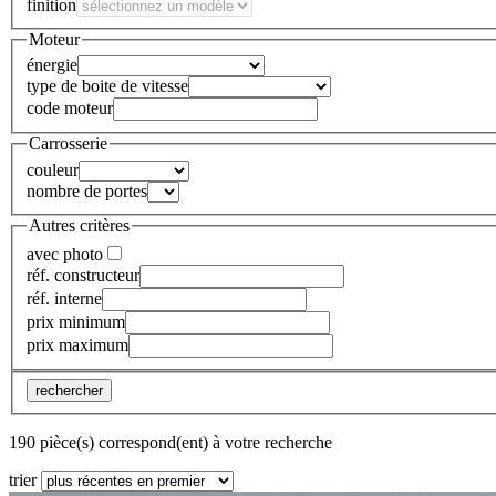
finition
Moteur
énergie
type de boite de vitesse
code moteur
Carrosserie
couleur
nombre de portes
Autres critères
avec photo
réf. constructeur
réf. interne
prix minimum
prix maximum
rechercher
190 pièce(s) correspond(ent) à votre recherche
trier