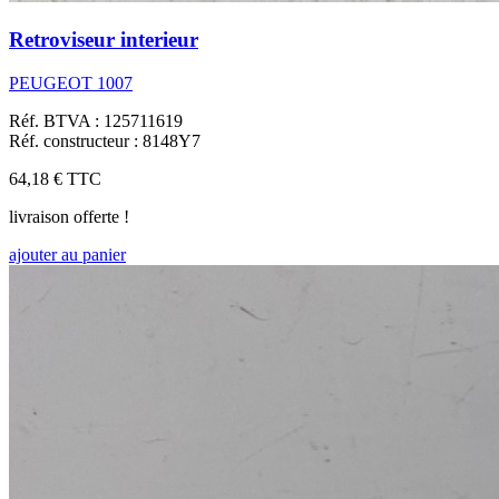
Retroviseur interieur
PEUGEOT 1007
Réf. BTVA : 125711619
Réf. constructeur : 8148Y7
64,18 €
TTC
livraison offerte !
ajouter au panier