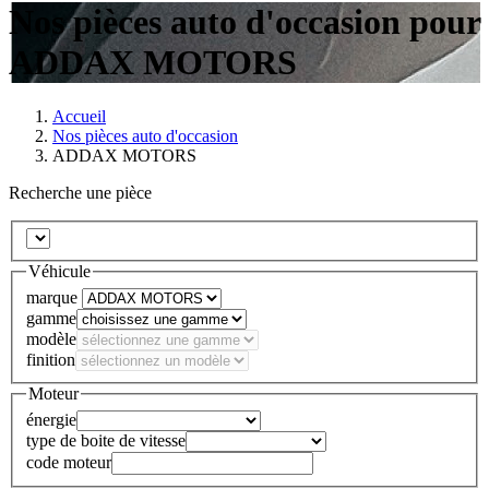
Nos pièces auto d'occasion pour
ADDAX MOTORS
Accueil
Nos pièces auto d'occasion
ADDAX MOTORS
Recherche une pièce
Véhicule
marque
gamme
modèle
finition
Moteur
énergie
type de boite de vitesse
code moteur