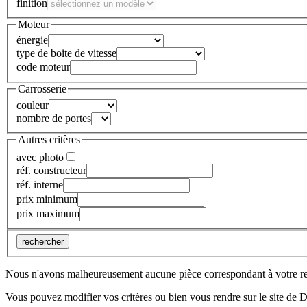
finition
Moteur
énergie
type de boite de vitesse
code moteur
Carrosserie
couleur
nombre de portes
Autres critères
avec photo
réf. constructeur
réf. interne
prix minimum
prix maximum
rechercher
Nous n'avons malheureusement aucune pièce correspondant à votre r
Vous pouvez modifier vos critères ou bien vous rendre sur le site de