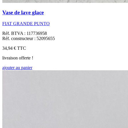
Vase de lave glace
FIAT GRANDE PUNTO
Réf. BTVA : 117736958
Réf. constructeur : 52095655
34,94 €
TTC
livraison offerte !
ajouter au panier