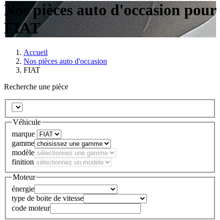
Nos pièces auto d'occasion pour
FIAT
Accueil
Nos pièces auto d'occasion
FIAT
Recherche une pièce
Véhicule
marque
gamme
modèle
finition
Moteur
énergie
type de boite de vitesse
code moteur