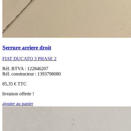
Serrure arriere droit
FIAT DUCATO 3 PHASE 2
Réf. BTVA : 122846207
Réf. constructeur : 1393798080
85,35 €
TTC
livraison offerte !
ajouter au panier