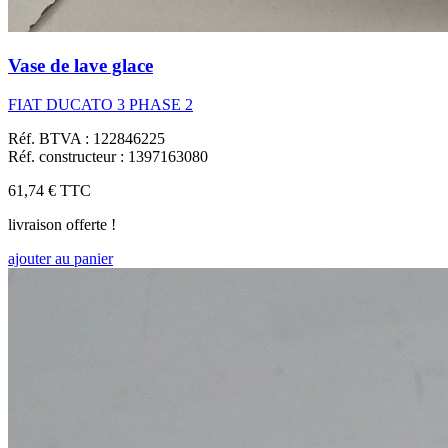
Vase de lave glace
FIAT DUCATO 3 PHASE 2
Réf. BTVA : 122846225
Réf. constructeur : 1397163080
61,74 €
TTC
livraison offerte !
ajouter au panier