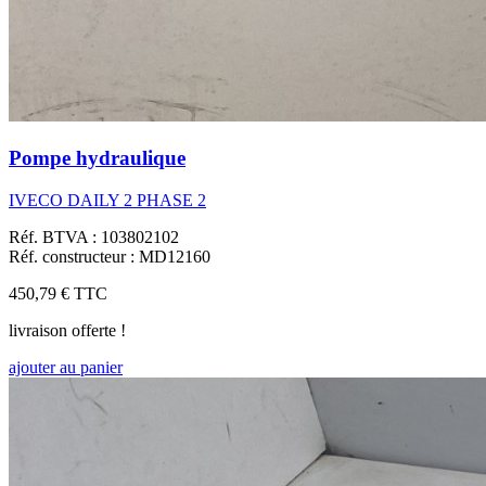
Pompe hydraulique
IVECO DAILY 2 PHASE 2
Réf. BTVA : 103802102
Réf. constructeur : MD12160
450,79 €
TTC
livraison offerte !
ajouter au panier