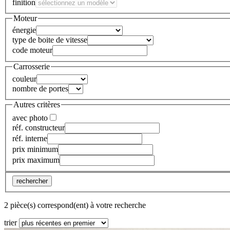
finition
Moteur
énergie
type de boite de vitesse
code moteur
Carrosserie
couleur
nombre de portes
Autres critères
avec photo
réf. constructeur
réf. interne
prix minimum
prix maximum
rechercher
2 pièce(s) correspond(ent) à votre recherche
trier