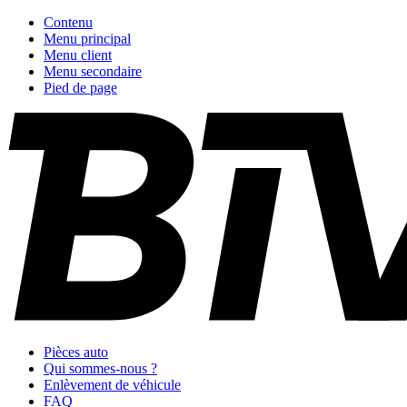
Contenu
Menu principal
Menu client
Menu secondaire
Pied de page
Pièces auto
Qui sommes-nous ?
Enlèvement de véhicule
FAQ