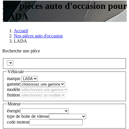
Nos pièces auto d'occasion pour
LADA
Accueil
Nos pièces auto d'occasion
LADA
Recherche une pièce
Véhicule
marque
gamme
modèle
finition
Moteur
énergie
type de boite de vitesse
code moteur