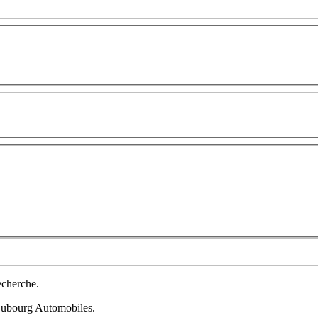
echerche.
 Dubourg Automobiles.