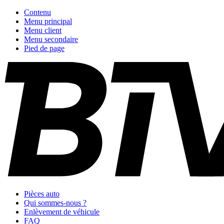
Contenu
Menu principal
Menu client
Menu secondaire
Pied de page
Pièces auto
Qui sommes-nous ?
Enlèvement de véhicule
FAQ