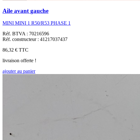
Aile avant gauche
MINI MINI 1 R50/R53 PHASE 1
Réf. BTVA : 70216596
Réf. constructeur : 41217037437
86,32 €
TTC
livraison offerte !
ajouter au panier