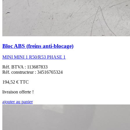
Bloc ABS (freins anti-blocage)
MINI MINI 1 R50/R53 PHASE 1
Réf. BTVA : 113687833
Réf. constructeur : 34516765324
194,52 €
TTC
livraison offerte !
ajouter au panier