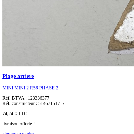
Plage arriere
MINI MINI 2 R56 PHASE 2
Réf. BTVA : 123336377
Réf. constructeur : 51467151717
74,24 €
TTC
livraison offerte !
ajouter au panier