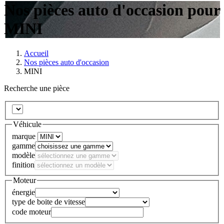
Nos pièces auto d'occasion pour
MINI
Accueil
Nos pièces auto d'occasion
MINI
Recherche une pièce
Véhicule
marque
gamme
modèle
finition
Moteur
énergie
type de boite de vitesse
code moteur