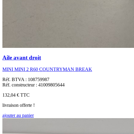
Aile avant droit
MINI MINI 2 R60 COUNTRYMAN BREAK
Réf. BTVA : 108759987
Réf. constructeur : 41009805644
132,04 €
TTC
livraison offerte !
ajouter au panier