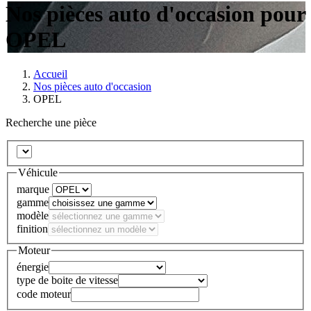
Nos pièces auto d'occasion pour
OPEL
Accueil
Nos pièces auto d'occasion
OPEL
Recherche une pièce
Véhicule
marque
gamme
modèle
finition
Moteur
énergie
type de boite de vitesse
code moteur