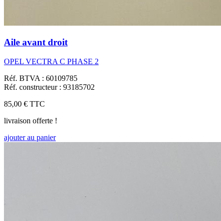
Aile avant droit
OPEL VECTRA C PHASE 2
Réf. BTVA : 60109785
Réf. constructeur : 93185702
85,00 €
TTC
livraison offerte !
ajouter au panier