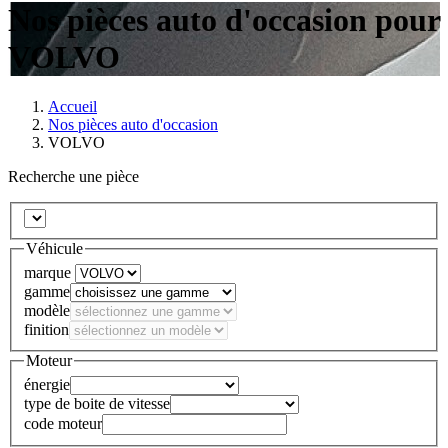
Nos pièces auto d'occasion pour
VOLVO
Accueil
Nos pièces auto d'occasion
VOLVO
Recherche une pièce
Véhicule
marque
gamme
modèle
finition
Moteur
énergie
type de boite de vitesse
code moteur