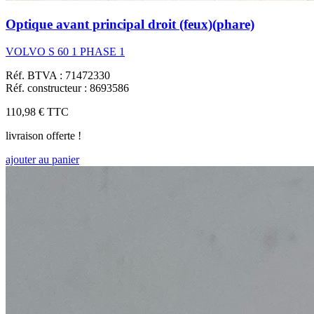
Optique avant principal droit (feux)(phare)
VOLVO S 60 1 PHASE 1
Réf. BTVA : 71472330
Réf. constructeur : 8693586
110,98 €
TTC
livraison offerte !
ajouter au panier