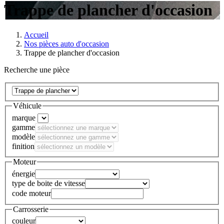
Trappe de plancher d'occasion
Accueil
Nos pièces auto d'occasion
Trappe de plancher d'occasion
Recherche une pièce
Véhicule
marque
gamme
modèle
finition
Moteur
énergie
type de boite de vitesse
code moteur
Carrosserie
couleur