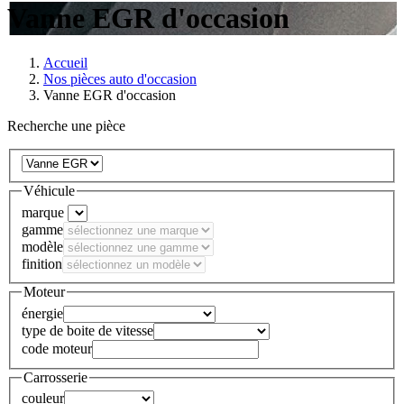
Vanne EGR d'occasion
Accueil
Nos pièces auto d'occasion
Vanne EGR d'occasion
Recherche une pièce
Véhicule
marque
gamme
modèle
finition
Moteur
énergie
type de boite de vitesse
code moteur
Carrosserie
couleur