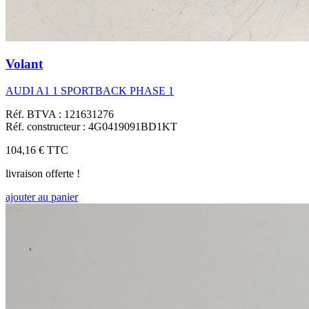
Volant
AUDI A1 1 SPORTBACK PHASE 1
Réf. BTVA : 121631276
Réf. constructeur : 4G0419091BD1KT
104,16 €
TTC
livraison offerte !
ajouter au panier