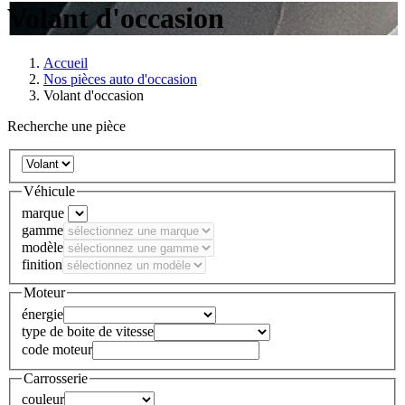
Volant d'occasion
Accueil
Nos pièces auto d'occasion
Volant d'occasion
Recherche une pièce
Véhicule
marque
gamme
modèle
finition
Moteur
énergie
type de boite de vitesse
code moteur
Carrosserie
couleur