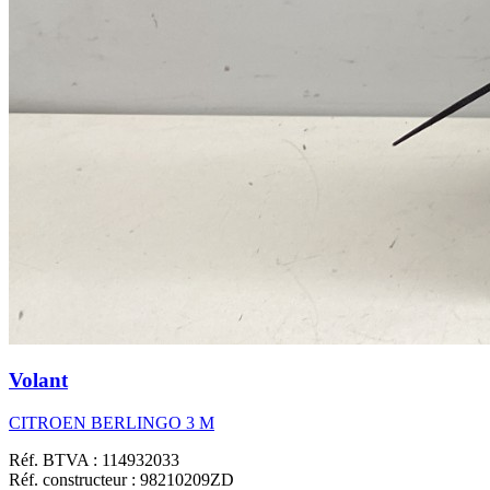
Volant
CITROEN BERLINGO 3 M
Réf. BTVA : 114932033
Réf. constructeur : 98210209ZD