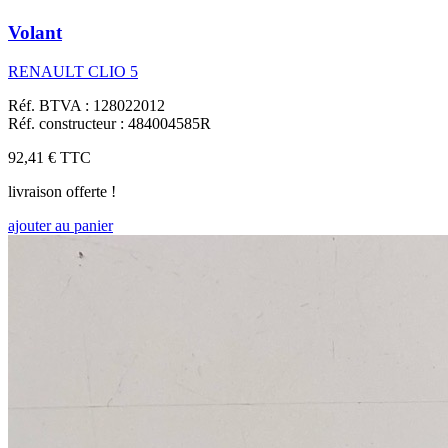
Volant
RENAULT CLIO 5
Réf. BTVA : 128022012
Réf. constructeur : 484004585R
92,41 €
TTC
livraison offerte !
ajouter au panier