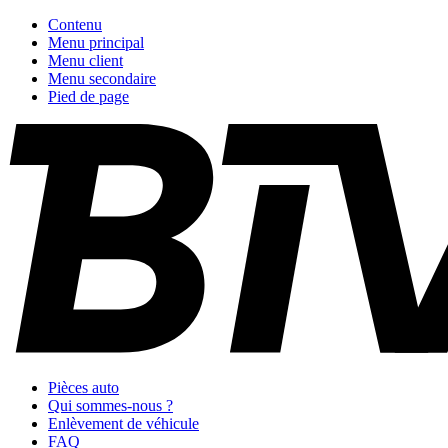
Contenu
Menu principal
Menu client
Menu secondaire
Pied de page
Pièces auto
Qui sommes-nous ?
Enlèvement de véhicule
FAQ