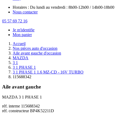
Horaires : Du lundi au vendredi : 8h00-12h00 / 14h00-18h00
Nous contacter
05 57 69 72 16
Je m'identifie
Mon panier
Accueil
Nos pièces auto d'occasion
Aile avant gauche d'occasion
MAZDA
3 1
3 1 PHASE 1
3 1 PHASE 1 1.6 MZ-CD - 16V TURBO
115688342
Aile avant gauche
MAZDA 3 1 PHASE 1
réf. interne 115688342
réf. constructeur BP4K52211D